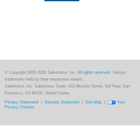
© Copyright 2000-2026 Salesforce, Inc.
All rights reserved.
Various
trademarks held by their respective owners.
Salesforce, Inc. Salesforce Tower, 415 Mission Street, 3rd Floor, San
Francisco, CA 94105, United States
Privacy Statement
|
Security Statement
|
Site Map
|
Your
Privacy Choices