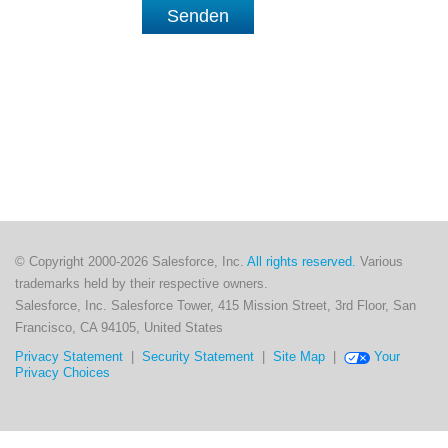
Senden
© Copyright 2000-2026 Salesforce, Inc.
All rights reserved.
Various
trademarks held by their respective owners.
Salesforce, Inc. Salesforce Tower, 415 Mission Street, 3rd Floor, San
Francisco, CA 94105, United States
Privacy Statement
|
Security Statement
|
Site Map
|
Your
Privacy Choices